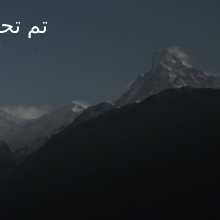
تم تحديث
م