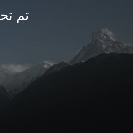
تم تحديث
م