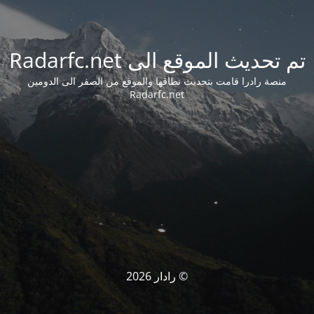
تم تحديث الموقع الى Radarfc.net
منصة رادرا قامت بتحديث نطاقها والموقع من الصفر الى الدومين
Radarfc.net
© رادار 2026