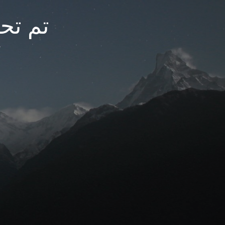
تم تحديث
م