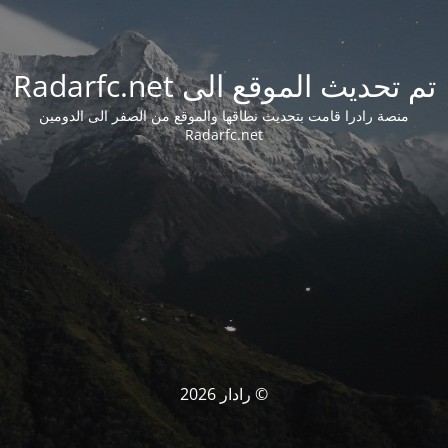
تم تحديث الموقع الى Radarfc.net
منصة رادرا قامت بتحديث نطاقها والموقع من الصفر الى الدومين
Radarfc.net
© رادار 2026