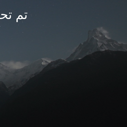
تم تحديث
م