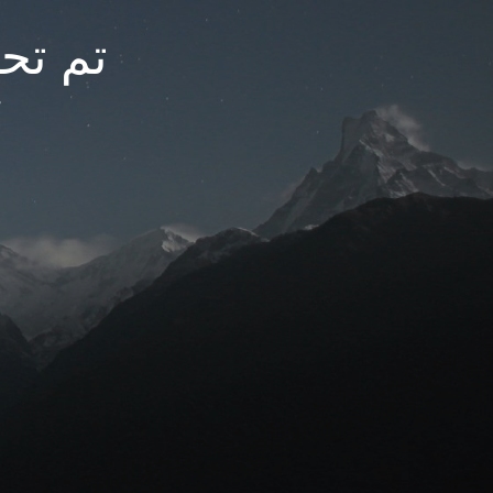
تم تحديث
م