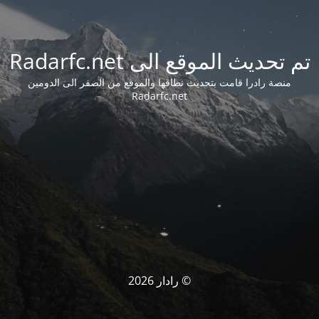
تم تحديث الموقع الى Radarfc.net
منصة رادرا قامت بتحديث نطاقها والموقع من الصفر الى الدومين
Radarfc.net
© رادار 2026