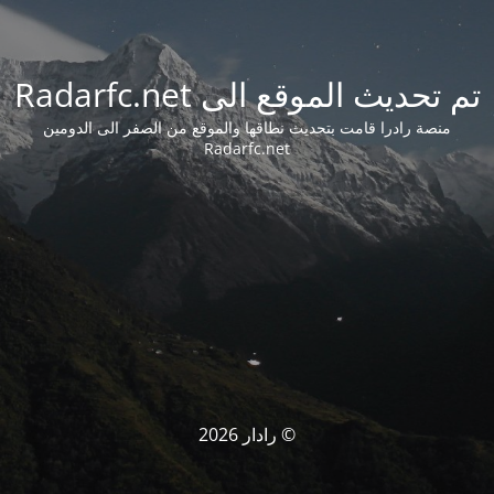
تم تحديث الموقع الى Radarfc.net
منصة رادرا قامت بتحديث نطاقها والموقع من الصفر الى الدومين
Radarfc.net
© رادار 2026