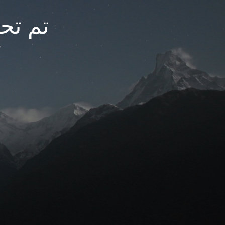
تم تحديث
م