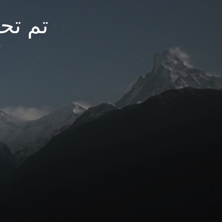
تم تحديث
م