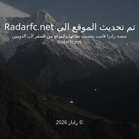
تم تحديث الموقع الى Radarfc.net
منصة رادرا قامت بتحديث نطاقها والموقع من الصفر الى الدومين
Radarfc.net
© رادار 2026