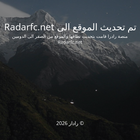
تم تحديث الموقع الى Radarfc.net
منصة رادرا قامت بتحديث نطاقها والموقع من الصفر الى الدومين
Radarfc.net
© رادار 2026