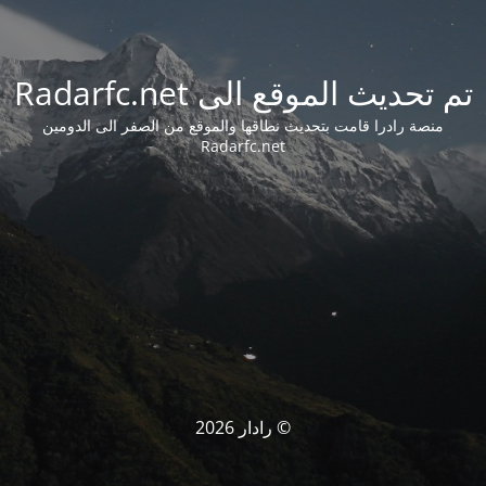
تم تحديث الموقع الى Radarfc.net
منصة رادرا قامت بتحديث نطاقها والموقع من الصفر الى الدومين
Radarfc.net
© رادار 2026