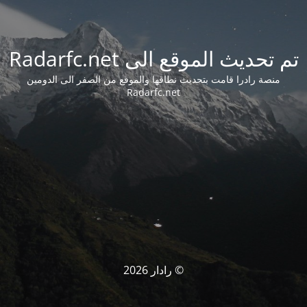
تم تحديث الموقع الى Radarfc.net
منصة رادرا قامت بتحديث نطاقها والموقع من الصفر الى الدومين
Radarfc.net
© رادار 2026