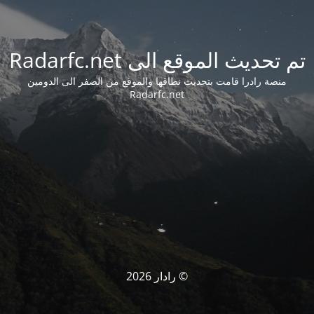
تم تحديث الموقع الى Radarfc.net
منصة رادرا قامت بتحديث نطاقها والموقع من الصفر الى الدومين
Radarfc.net
© رادار 2026