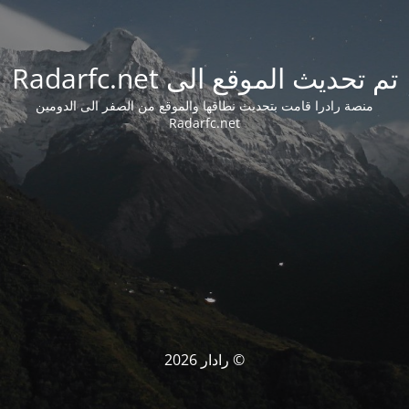
تم تحديث الموقع الى Radarfc.net
منصة رادرا قامت بتحديث نطاقها والموقع من الصفر الى الدومين
Radarfc.net
© رادار 2026