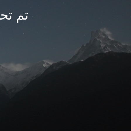
تم تحديث
م