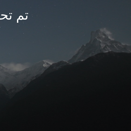
تم تحديث
م