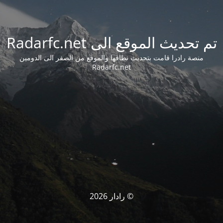
تم تحديث الموقع الى Radarfc.net
منصة رادرا قامت بتحديث نطاقها والموقع من الصفر الى الدومين
Radarfc.net
© رادار 2026