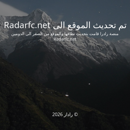
تم تحديث الموقع الى Radarfc.net
منصة رادرا قامت بتحديث نطاقها والموقع من الصفر الى الدومين
Radarfc.net
© رادار 2026