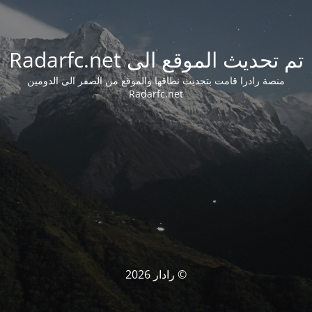
تم تحديث الموقع الى Radarfc.net
منصة رادرا قامت بتحديث نطاقها والموقع من الصفر الى الدومين
Radarfc.net
© رادار 2026